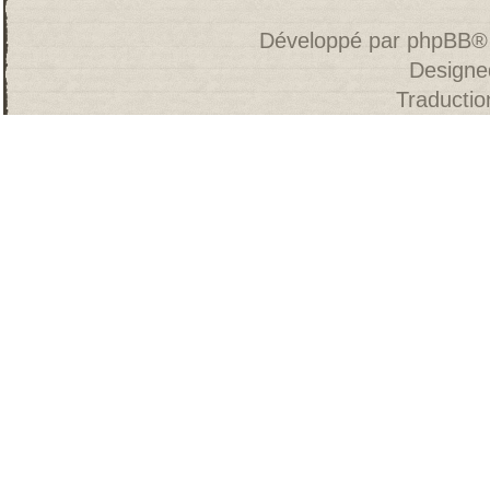
Développé par
phpBB
®
Designe
Traducti