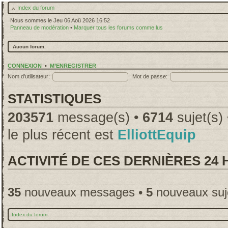
Index du forum
Nous sommes le Jeu 06 Aoû 2026 16:52
Panneau de modération
•
Marquer tous les forums comme lus
Aucun forum.
CONNEXION
•
M’ENREGISTRER
Nom d’utilisateur:
Mot de passe:
STATISTIQUES
203571
message(s) •
6714
sujet(s)
le plus récent est
ElliottEquip
ACTIVITÉ DE CES DERNIÈRES 24
35
nouveaux messages •
5
nouveaux suj
Index du forum