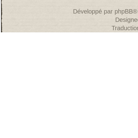
Développé par
phpBB
®
Designe
Traducti