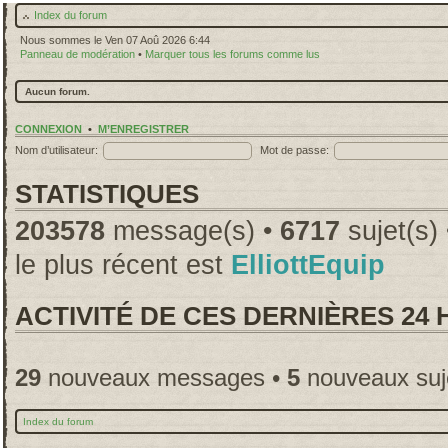
Index du forum
Nous sommes le Ven 07 Aoû 2026 6:44
Panneau de modération
•
Marquer tous les forums comme lus
Aucun forum.
CONNEXION
•
M’ENREGISTRER
Nom d’utilisateur:
Mot de passe:
STATISTIQUES
203578
message(s) •
6717
sujet(s)
le plus récent est
ElliottEquip
ACTIVITÉ DE CES DERNIÈRES 24
29
nouveaux messages •
5
nouveaux suj
Index du forum