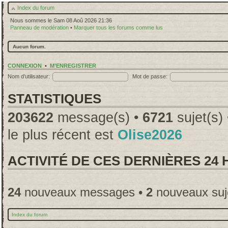
Index du forum
Nous sommes le Sam 08 Aoû 2026 21:36
Panneau de modération
•
Marquer tous les forums comme lus
Aucun forum.
CONNEXION
•
M’ENREGISTRER
Nom d’utilisateur:
Mot de passe:
STATISTIQUES
203622
message(s) •
6721
sujet(s)
le plus récent est
Olise2026
ACTIVITÉ DE CES DERNIÈRES 24
24
nouveaux messages •
2
nouveaux suj
Index du forum