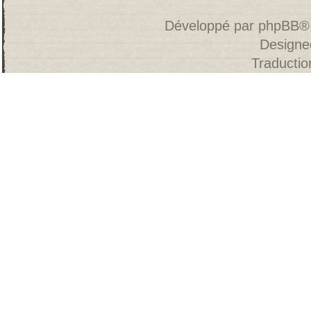
Développé par
phpBB
®
Designe
Traducti