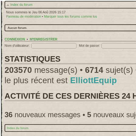
Index du forum
Nous sommes le Jeu 06 Aoû 2026 15:17
Panneau de modération
•
Marquer tous les forums comme lus
Aucun forum.
CONNEXION
•
M’ENREGISTRER
Nom d’utilisateur:
Mot de passe:
STATISTIQUES
203570
message(s) •
6714
sujet(s)
le plus récent est
ElliottEquip
ACTIVITÉ DE CES DERNIÈRES 24
36
nouveaux messages •
5
nouveaux suj
Index du forum