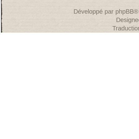
Développé par
phpBB
®
Designe
Traducti