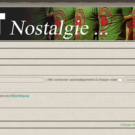
|
Me connecter automatiquement à chaque visite
cent est
ElliottEquip
L’équipe d