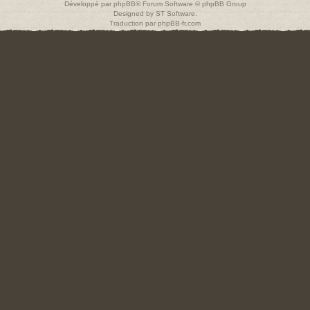
Développé par
phpBB
® Forum Software © phpBB Group
Designed by
ST Software
.
Traduction par
phpBB-fr.com