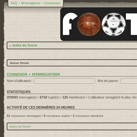
FAQ
•
M’enregistrer
•
Connexion
Index du forum
Aucun forum.
CONNEXION
•
M’ENREGISTRER
Nom d’utilisateur:
Mot de passe:
STATISTIQUES
203593
message(s) •
6718
sujet(s) •
125
membre(s) • L’utilisateur enregistré le plus ré
ACTIVITÉ DE CES DERNIÈRES 24 HEURES
31
nouveaux messages •
5
nouveaux sujets •
2
nouveaux membres
Index du forum