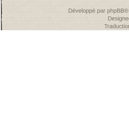
Développé par
phpBB
®
Designe
Traducti