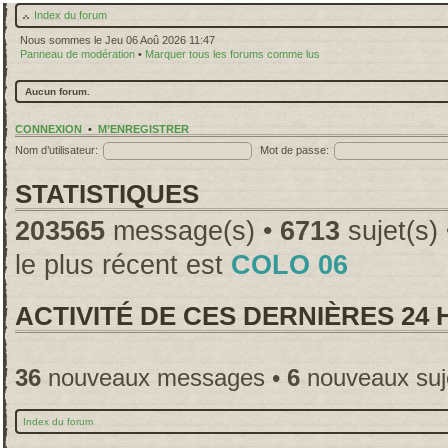
Index du forum
Nous sommes le Jeu 06 Aoû 2026 11:47
Panneau de modération
•
Marquer tous les forums comme lus
Aucun forum.
CONNEXION
•
M’ENREGISTRER
Nom d’utilisateur:
Mot de passe:
STATISTIQUES
203565
message(s) •
6713
sujet(s)
le plus récent est
COLO 06
ACTIVITÉ DE CES DERNIÈRES 24
36
nouveaux messages •
6
nouveaux suj
Index du forum