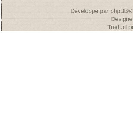
Développé par
phpBB
®
Designe
Traducti