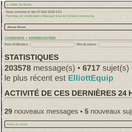
Index du forum
Nous sommes le Ven 07 Aoû 2026 5:51
Panneau de modération
•
Marquer tous les forums comme lus
Aucun forum.
CONNEXION
•
M’ENREGISTRER
Nom d’utilisateur:
Mot de passe:
STATISTIQUES
203578
message(s) •
6717
sujet(s)
le plus récent est
ElliottEquip
ACTIVITÉ DE CES DERNIÈRES 24
29
nouveaux messages •
5
nouveaux suj
Index du forum