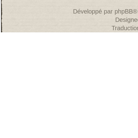
Développé par
phpBB
®
Designe
Traducti