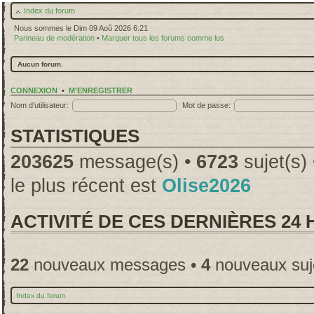
Index du forum
Nous sommes le Dim 09 Aoû 2026 6:21
Panneau de modération
•
Marquer tous les forums comme lus
Aucun forum.
CONNEXION
•
M’ENREGISTRER
Nom d’utilisateur:
Mot de passe:
STATISTIQUES
203625
message(s) •
6723
sujet(s)
le plus récent est
Olise2026
ACTIVITÉ DE CES DERNIÈRES 24
22
nouveaux messages •
4
nouveaux suj
Index du forum