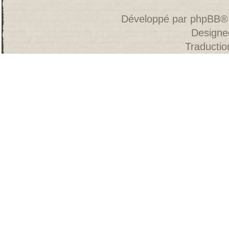
Développé par
phpBB
®
Designe
Traducti