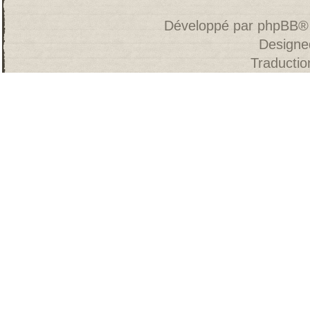
Développé par
phpBB
®
Designe
Traducti