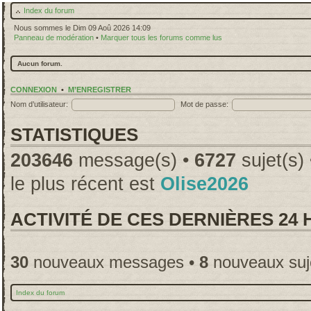
Index du forum
Nous sommes le Dim 09 Aoû 2026 14:09
Panneau de modération
•
Marquer tous les forums comme lus
Aucun forum.
CONNEXION
•
M’ENREGISTRER
Nom d’utilisateur:
Mot de passe:
STATISTIQUES
203646
message(s) •
6727
sujet(s)
le plus récent est
Olise2026
ACTIVITÉ DE CES DERNIÈRES 24
30
nouveaux messages •
8
nouveaux suj
Index du forum