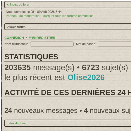
Index du forum
Nous sommes le Dim 09 Aoû 2026 8:44
Panneau de modération
•
Marquer tous les forums comme lus
Aucun forum.
CONNEXION
•
M’ENREGISTRER
Nom d’utilisateur:
Mot de passe:
STATISTIQUES
203635
message(s) •
6723
sujet(s)
le plus récent est
Olise2026
ACTIVITÉ DE CES DERNIÈRES 24
24
nouveaux messages •
4
nouveaux suj
Index du forum