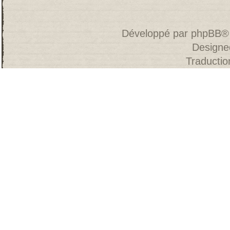
Développé par
phpBB
®
Designe
Traducti