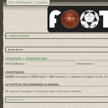
FAQ
•
M’enregistrer
•
Connexion
Index du forum
Aucun forum.
CONNEXION
•
M’ENREGISTRER
Nom d’utilisateur:
Mot de passe:
STATISTIQUES
203603
message(s) •
6719
sujet(s) •
126
membre(s) • L’utilisateur enregistré le plus ré
ACTIVITÉ DE CES DERNIÈRES 24 HEURES
21
nouveaux messages •
2
nouveaux sujets •
3
nouveaux membres
Index du forum