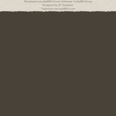
Développé par
phpBB
® Forum Software © phpBB Group
Designed by
ST Software
.
Traduction par
phpBB-fr.com