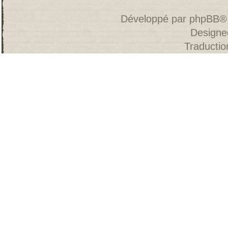
Développé par
phpBB
®
Designe
Traducti