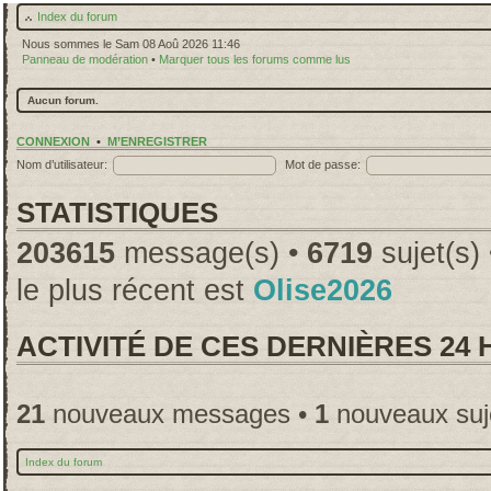
Index du forum
Nous sommes le Sam 08 Aoû 2026 11:46
Panneau de modération
•
Marquer tous les forums comme lus
Aucun forum.
CONNEXION
•
M’ENREGISTRER
Nom d’utilisateur:
Mot de passe:
STATISTIQUES
203615
message(s) •
6719
sujet(s)
le plus récent est
Olise2026
ACTIVITÉ DE CES DERNIÈRES 24
21
nouveaux messages •
1
nouveaux suj
Index du forum