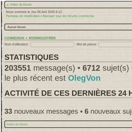
Index du forum
Nous sommes le Jeu 06 Aoû 2026 6:12
Panneau de modération
•
Marquer tous les forums comme lus
Aucun forum.
CONNEXION
•
M’ENREGISTRER
Nom d’utilisateur:
Mot de passe:
STATISTIQUES
203551
message(s) •
6712
sujet(s)
le plus récent est
OlegVon
ACTIVITÉ DE CES DERNIÈRES 24
33
nouveaux messages •
6
nouveaux suj
Index du forum