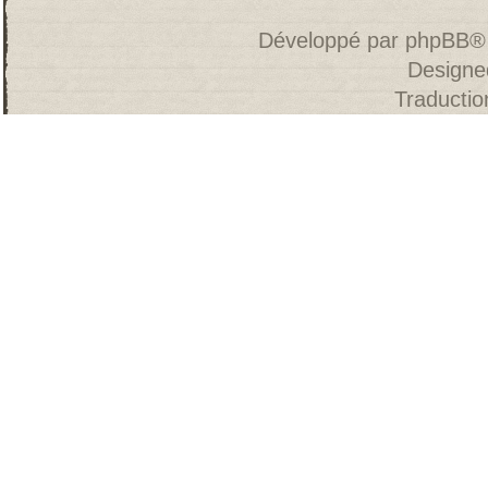
Développé par
phpBB
®
Designe
Traducti