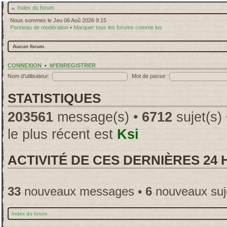
Index du forum
Nous sommes le Jeu 06 Aoû 2026 9:15
Panneau de modération
•
Marquer tous les forums comme lus
Aucun forum.
CONNEXION
•
M’ENREGISTRER
Nom d’utilisateur:
Mot de passe:
STATISTIQUES
203561
message(s) •
6712
sujet(s)
le plus récent est
Ksi
ACTIVITÉ DE CES DERNIÈRES 24
33
nouveaux messages •
6
nouveaux suj
Index du forum