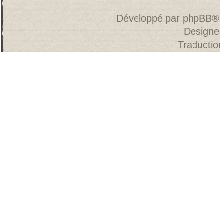
Développé par
phpBB
®
Designe
Traducti