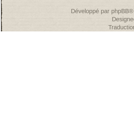
Développé par
phpBB
®
Designe
Traducti