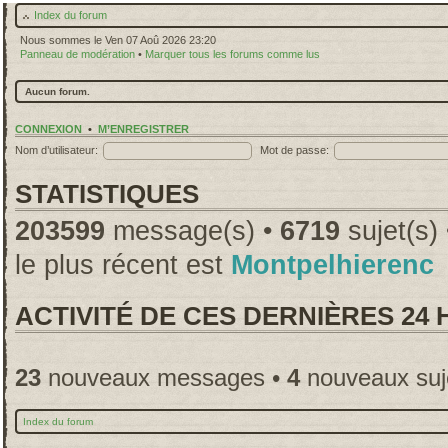
Index du forum
Nous sommes le Ven 07 Aoû 2026 23:20
Panneau de modération
•
Marquer tous les forums comme lus
Aucun forum.
CONNEXION
•
M’ENREGISTRER
Nom d’utilisateur:
Mot de passe:
STATISTIQUES
203599
message(s) •
6719
sujet(s)
le plus récent est
Montpelhierenc
ACTIVITÉ DE CES DERNIÈRES 24
23
nouveaux messages •
4
nouveaux suj
Index du forum