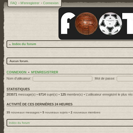
FAQ
•
M’enregistrer
•
Connexion
Index du forum
Aucun forum.
CONNEXION
•
M’ENREGISTRER
Nom d’utilisateur:
Mot de passe:
STATISTIQUES
203571
message(s) •
6714
sujet(s) •
125
membre(s) • L’utilisateur enregistré le plus ré
ACTIVITÉ DE CES DERNIÈRES 24 HEURES
35
nouveaux messages •
5
nouveaux sujets •
2
nouveaux membres
Index du forum