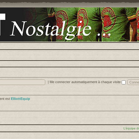
|
Me connecter automatiquement à chaque visite
cent est
ElliottEquip
L’équipe d