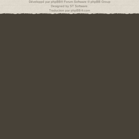
Développé par
phpBB
® Forum Software © phpBB Group
Designed by
ST Software
.
Traduction par
phpBB-fr.com