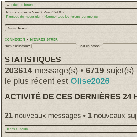
Index du forum
Nous sommes le Sam 08 Aoû 2026 9:53
Panneau de modération
•
Marquer tous les forums comme lus
Aucun forum.
CONNEXION
•
M’ENREGISTRER
Nom d’utilisateur:
Mot de passe:
STATISTIQUES
203614
message(s) •
6719
sujet(s)
le plus récent est
Olise2026
ACTIVITÉ DE CES DERNIÈRES 24
21
nouveaux messages •
1
nouveaux suj
Index du forum