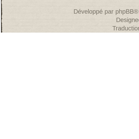
Développé par
phpBB
®
Designe
Traducti