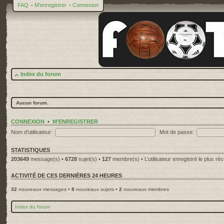
FAQ
•
M’enregistrer
•
Connexion
Index du forum
Aucun forum.
CONNEXION
•
M’ENREGISTRER
Nom d’utilisateur:
Mot de passe:
STATISTIQUES
203649
message(s) •
6728
sujet(s) •
127
membre(s) • L’utilisateur enregistré le plus ré
ACTIVITÉ DE CES DERNIÈRES 24 HEURES
32
nouveaux messages •
8
nouveaux sujets •
2
nouveaux membres
Index du forum