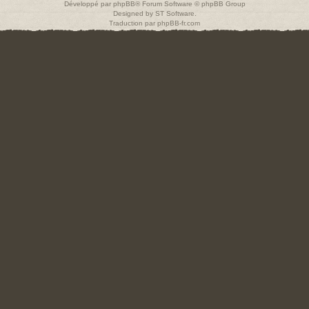
Développé par
phpBB
® Forum Software © phpBB Group
Designed by
ST Software
.
Traduction par
phpBB-fr.com