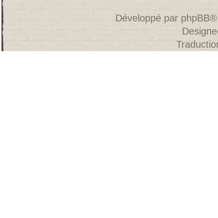
Développé par
phpBB
®
Designe
Traducti