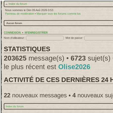
Index du forum
Nous sommes le Dim 09 Aoû 2026 0:53
Panneau de modération
•
Marquer tous les forums comme lus
Aucun forum.
CONNEXION
•
M’ENREGISTRER
Nom d’utilisateur:
Mot de passe:
STATISTIQUES
203625
message(s) •
6723
sujet(s)
le plus récent est
Olise2026
ACTIVITÉ DE CES DERNIÈRES 24
22
nouveaux messages •
4
nouveaux suj
Index du forum