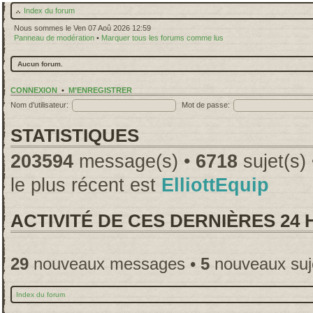
Index du forum
Nous sommes le Ven 07 Aoû 2026 12:59
Panneau de modération
•
Marquer tous les forums comme lus
Aucun forum.
CONNEXION
•
M’ENREGISTRER
Nom d’utilisateur:
Mot de passe:
STATISTIQUES
203594
message(s) •
6718
sujet(s)
le plus récent est
ElliottEquip
ACTIVITÉ DE CES DERNIÈRES 24
29
nouveaux messages •
5
nouveaux suj
Index du forum