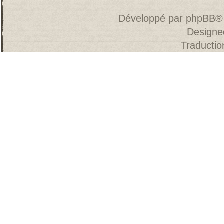
Développé par
phpBB
®
Designe
Traducti