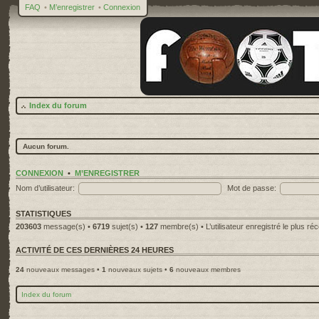
FAQ
•
M’enregistrer
•
Connexion
Index du forum
Aucun forum.
CONNEXION
•
M’ENREGISTRER
Nom d’utilisateur:
Mot de passe:
STATISTIQUES
203603
message(s) •
6719
sujet(s) •
127
membre(s) • L’utilisateur enregistré le plus ré
ACTIVITÉ DE CES DERNIÈRES 24 HEURES
24
nouveaux messages •
1
nouveaux sujets •
6
nouveaux membres
Index du forum