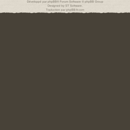
Développé par
phpBB
® Forum Software © phpBB Group
Designed by
ST Software
.
Traduction par
phpBB-fr.com