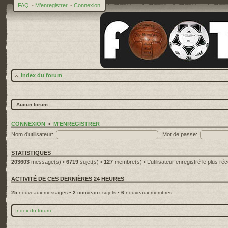
FAQ
•
M’enregistrer
•
Connexion
Index du forum
Aucun forum.
CONNEXION
•
M’ENREGISTRER
Nom d’utilisateur:
Mot de passe:
STATISTIQUES
203603
message(s) •
6719
sujet(s) •
127
membre(s) • L’utilisateur enregistré le plus ré
ACTIVITÉ DE CES DERNIÈRES 24 HEURES
25
nouveaux messages •
2
nouveaux sujets •
6
nouveaux membres
Index du forum