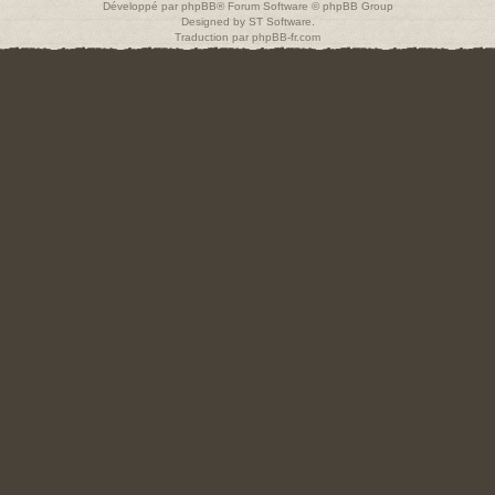
Développé par
phpBB
® Forum Software © phpBB Group
Designed by
ST Software
.
Traduction par
phpBB-fr.com