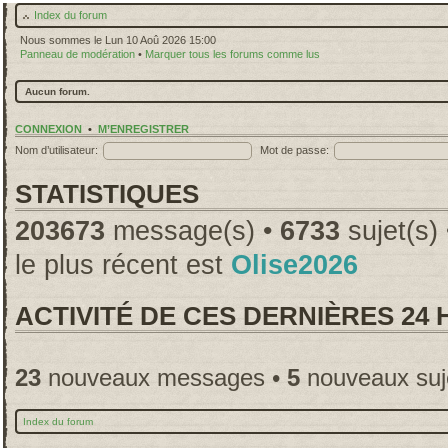
Index du forum
Nous sommes le Lun 10 Aoû 2026 15:00
Panneau de modération
•
Marquer tous les forums comme lus
Aucun forum.
CONNEXION
•
M’ENREGISTRER
Nom d’utilisateur:
Mot de passe:
STATISTIQUES
203673
message(s) •
6733
sujet(s)
le plus récent est
Olise2026
ACTIVITÉ DE CES DERNIÈRES 24
23
nouveaux messages •
5
nouveaux suj
Index du forum