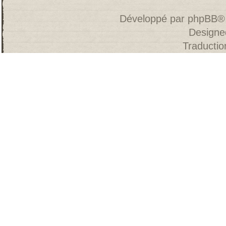
Développé par
phpBB
®
Designe
Traducti