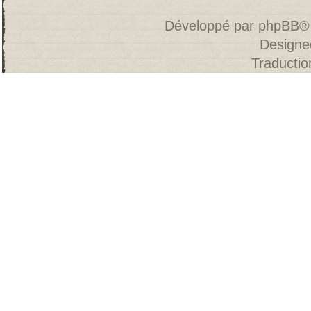
Développé par
phpBB
®
Designe
Traducti