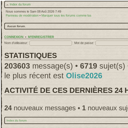
Index du forum
Nous sommes le Sam 08 Aoû 2026 7:49
Panneau de modération
•
Marquer tous les forums comme lus
Aucun forum.
CONNEXION
•
M’ENREGISTRER
Nom d’utilisateur:
Mot de passe:
STATISTIQUES
203603
message(s) •
6719
sujet(s)
le plus récent est
Olise2026
ACTIVITÉ DE CES DERNIÈRES 24
24
nouveaux messages •
1
nouveaux suj
Index du forum