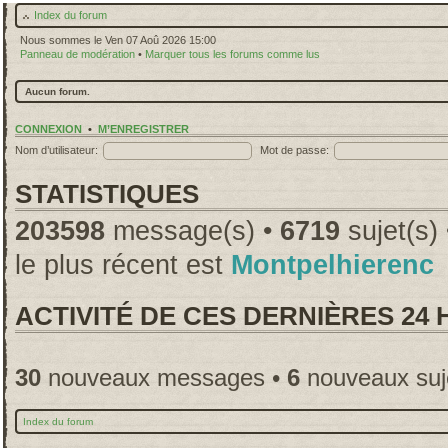
Index du forum
Nous sommes le Ven 07 Aoû 2026 15:00
Panneau de modération
•
Marquer tous les forums comme lus
Aucun forum.
CONNEXION
•
M’ENREGISTRER
Nom d’utilisateur:
Mot de passe:
STATISTIQUES
203598
message(s) •
6719
sujet(s)
le plus récent est
Montpelhierenc
ACTIVITÉ DE CES DERNIÈRES 24
30
nouveaux messages •
6
nouveaux suj
Index du forum