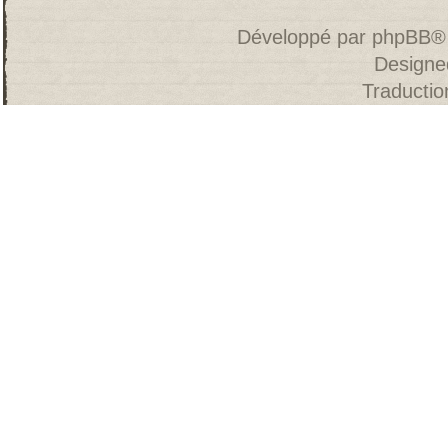
Développé par
phpBB
®
Designe
Traducti