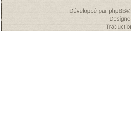
Développé par
phpBB
®
Designe
Traducti