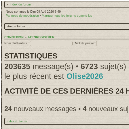
Index du forum
Nous sommes le Dim 09 Aoû 2026 8:49
Panneau de modération
•
Marquer tous les forums comme lus
Aucun forum.
CONNEXION
•
M’ENREGISTRER
Nom d’utilisateur:
Mot de passe:
STATISTIQUES
203635
message(s) •
6723
sujet(s)
le plus récent est
Olise2026
ACTIVITÉ DE CES DERNIÈRES 24
24
nouveaux messages •
4
nouveaux suj
Index du forum