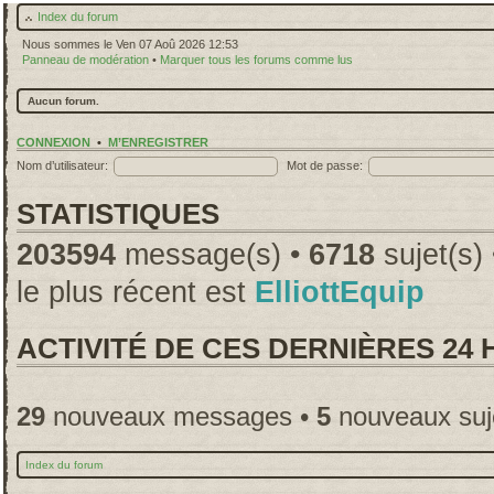
Index du forum
Nous sommes le Ven 07 Aoû 2026 12:53
Panneau de modération
•
Marquer tous les forums comme lus
Aucun forum.
CONNEXION
•
M’ENREGISTRER
Nom d’utilisateur:
Mot de passe:
STATISTIQUES
203594
message(s) •
6718
sujet(s)
le plus récent est
ElliottEquip
ACTIVITÉ DE CES DERNIÈRES 24
29
nouveaux messages •
5
nouveaux suj
Index du forum