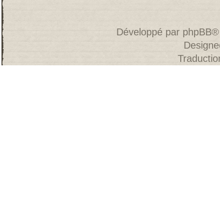
Développé par
phpBB
®
Designe
Traducti