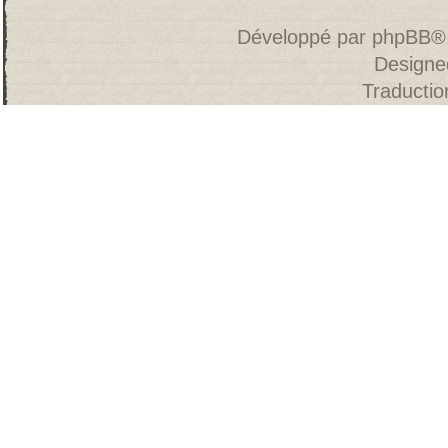
Développé par
phpBB
®
Designe
Traducti