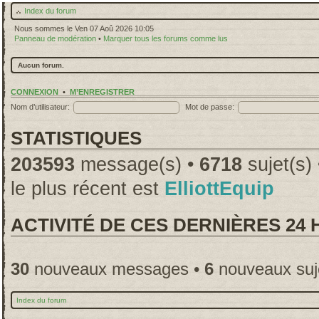
Index du forum
Nous sommes le Ven 07 Aoû 2026 10:05
Panneau de modération
•
Marquer tous les forums comme lus
Aucun forum.
CONNEXION
•
M’ENREGISTRER
Nom d’utilisateur:
Mot de passe:
STATISTIQUES
203593
message(s) •
6718
sujet(s)
le plus récent est
ElliottEquip
ACTIVITÉ DE CES DERNIÈRES 24
30
nouveaux messages •
6
nouveaux suj
Index du forum