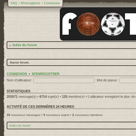
FAQ
•
M’enregistrer
•
Connexion
Index du forum
Aucun forum.
CONNEXION
•
M’ENREGISTRER
Nom d’utilisateur:
Mot de passe:
STATISTIQUES
203571
message(s) •
6714
sujet(s) •
125
membre(s) • L’utilisateur enregistré le plus ré
ACTIVITÉ DE CES DERNIÈRES 24 HEURES
35
nouveaux messages •
5
nouveaux sujets •
2
nouveaux membres
Index du forum