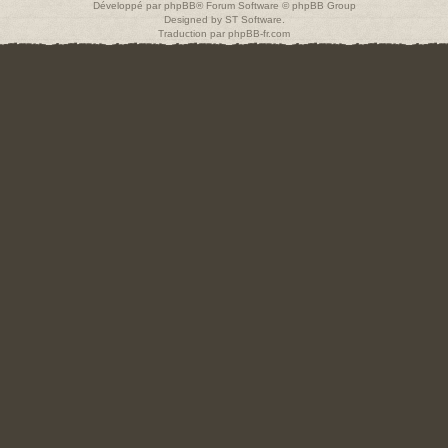
Développé par
phpBB
® Forum Software © phpBB Group
Designed by
ST Software
.
Traduction par
phpBB-fr.com