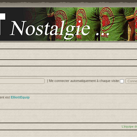
|
Me connecter automatiquement à chaque visite
cent est
ElliottEquip
L’équipe d