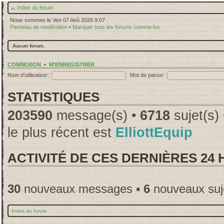
Index du forum
Nous sommes le Ven 07 Aoû 2026 9:07
Panneau de modération
•
Marquer tous les forums comme lus
Aucun forum.
CONNEXION
•
M’ENREGISTRER
Nom d’utilisateur:
Mot de passe:
STATISTIQUES
203590
message(s) •
6718
sujet(s)
le plus récent est
ElliottEquip
ACTIVITÉ DE CES DERNIÈRES 24
30
nouveaux messages •
6
nouveaux suj
Index du forum