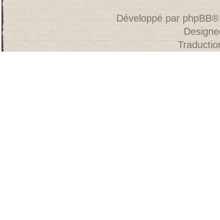
Développé par
phpBB
®
Designe
Traducti