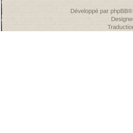
Développé par
phpBB
®
Designe
Traducti