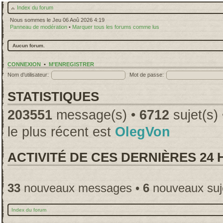
Index du forum
Nous sommes le Jeu 06 Aoû 2026 4:19
Panneau de modération
•
Marquer tous les forums comme lus
Aucun forum.
CONNEXION
•
M’ENREGISTRER
Nom d’utilisateur:
Mot de passe:
STATISTIQUES
203551
message(s) •
6712
sujet(s)
le plus récent est
OlegVon
ACTIVITÉ DE CES DERNIÈRES 24
33
nouveaux messages •
6
nouveaux suj
Index du forum