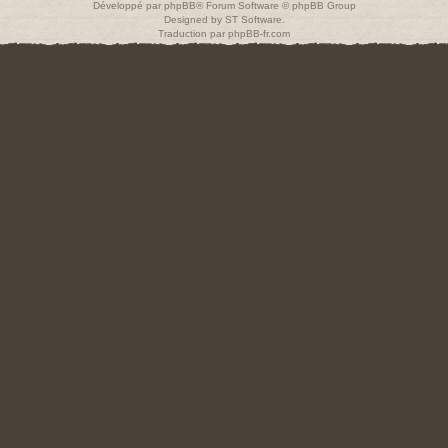
Développé par
phpBB
® Forum Software © phpBB Group
Designed by
ST Software
.
Traduction par
phpBB-fr.com