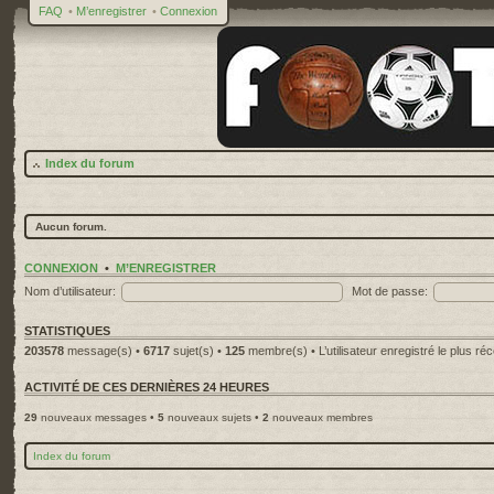
FAQ
•
M’enregistrer
•
Connexion
Index du forum
Aucun forum.
CONNEXION
•
M’ENREGISTRER
Nom d’utilisateur:
Mot de passe:
STATISTIQUES
203578
message(s) •
6717
sujet(s) •
125
membre(s) • L’utilisateur enregistré le plus ré
ACTIVITÉ DE CES DERNIÈRES 24 HEURES
29
nouveaux messages •
5
nouveaux sujets •
2
nouveaux membres
Index du forum