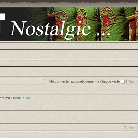
|
Me connecter automatiquement à chaque visite
cent est
ElliottEquip
L’équipe d