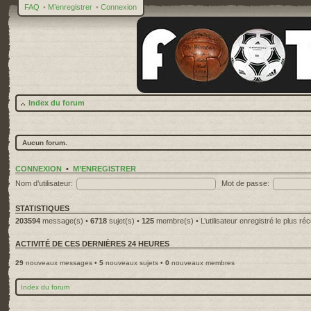
FAQ
•
M’enregistrer
•
Connexion
Index du forum
Aucun forum.
CONNEXION
•
M’ENREGISTRER
Nom d’utilisateur:
Mot de passe:
STATISTIQUES
203594
message(s) •
6718
sujet(s) •
125
membre(s) • L’utilisateur enregistré le plus ré
ACTIVITÉ DE CES DERNIÈRES 24 HEURES
29
nouveaux messages •
5
nouveaux sujets •
0
nouveaux membres
Index du forum