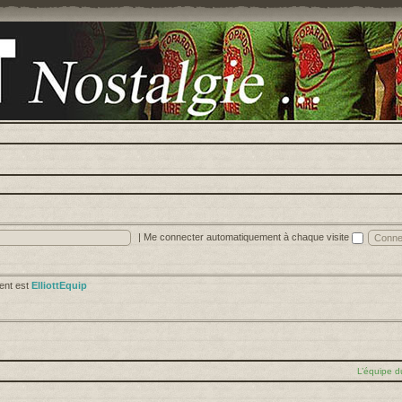
|
Me connecter automatiquement à chaque visite
cent est
ElliottEquip
L’équipe d