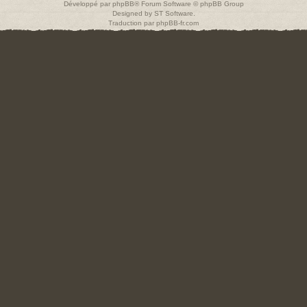
Développé par
phpBB
® Forum Software © phpBB Group
Designed by
ST Software
.
Traduction par
phpBB-fr.com