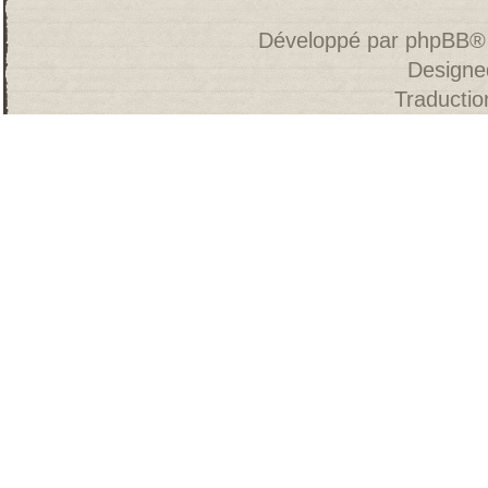
Développé par
phpBB
®
Designe
Traducti