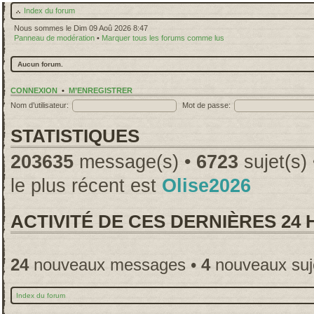
Index du forum
Nous sommes le Dim 09 Aoû 2026 8:47
Panneau de modération
•
Marquer tous les forums comme lus
Aucun forum.
CONNEXION
•
M’ENREGISTRER
Nom d’utilisateur:
Mot de passe:
STATISTIQUES
203635
message(s) •
6723
sujet(s)
le plus récent est
Olise2026
ACTIVITÉ DE CES DERNIÈRES 24
24
nouveaux messages •
4
nouveaux suj
Index du forum