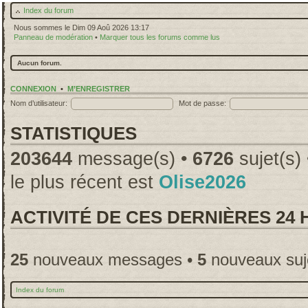
Index du forum
Nous sommes le Dim 09 Aoû 2026 13:17
Panneau de modération
•
Marquer tous les forums comme lus
Aucun forum.
CONNEXION
•
M’ENREGISTRER
Nom d’utilisateur:
Mot de passe:
STATISTIQUES
203644
message(s) •
6726
sujet(s)
le plus récent est
Olise2026
ACTIVITÉ DE CES DERNIÈRES 24
25
nouveaux messages •
5
nouveaux suj
Index du forum