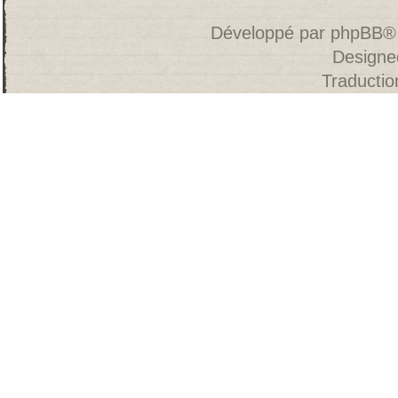
Développé par
phpBB
®
Designe
Traducti