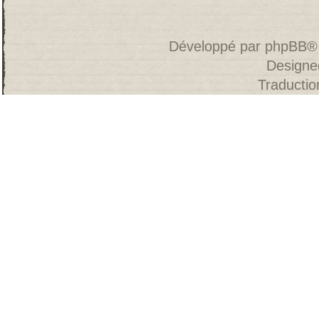
Développé par
phpBB
®
Designe
Traducti