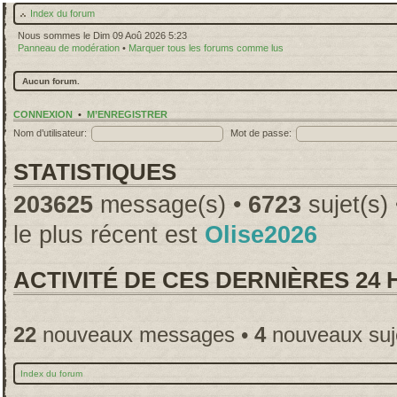
Index du forum
Nous sommes le Dim 09 Aoû 2026 5:23
Panneau de modération
•
Marquer tous les forums comme lus
Aucun forum.
CONNEXION
•
M’ENREGISTRER
Nom d’utilisateur:
Mot de passe:
STATISTIQUES
203625
message(s) •
6723
sujet(s)
le plus récent est
Olise2026
ACTIVITÉ DE CES DERNIÈRES 24
22
nouveaux messages •
4
nouveaux suj
Index du forum