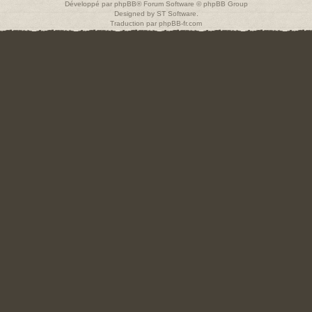
Développé par
phpBB
® Forum Software © phpBB Group
Designed by
ST Software
.
Traduction par
phpBB-fr.com