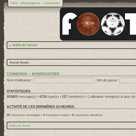
FAQ
•
M’enregistrer
•
Connexion
Index du forum
Aucun forum.
CONNEXION
•
M’ENREGISTRER
Nom d’utilisateur:
Mot de passe:
STATISTIQUES
203603
message(s) •
6719
sujet(s) •
127
membre(s) • L’utilisateur enregistré le plus ré
ACTIVITÉ DE CES DERNIÈRES 24 HEURES
25
nouveaux messages •
2
nouveaux sujets •
5
nouveaux membres
Index du forum