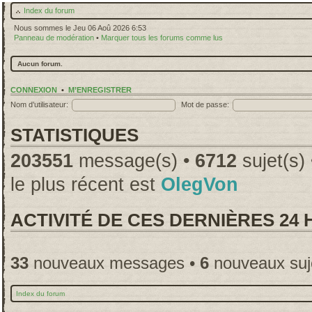
Index du forum
Nous sommes le Jeu 06 Aoû 2026 6:53
Panneau de modération
•
Marquer tous les forums comme lus
Aucun forum.
CONNEXION
•
M’ENREGISTRER
Nom d’utilisateur:
Mot de passe:
STATISTIQUES
203551
message(s) •
6712
sujet(s)
le plus récent est
OlegVon
ACTIVITÉ DE CES DERNIÈRES 24
33
nouveaux messages •
6
nouveaux suj
Index du forum