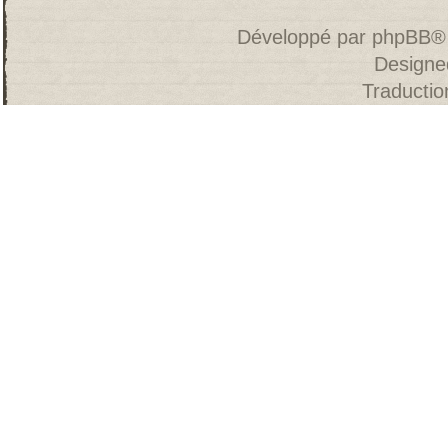
Développé par
phpBB
®
Designe
Traducti