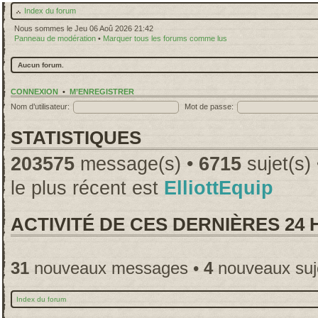
Index du forum
Nous sommes le Jeu 06 Aoû 2026 21:42
Panneau de modération
•
Marquer tous les forums comme lus
Aucun forum.
CONNEXION
•
M’ENREGISTRER
Nom d’utilisateur:
Mot de passe:
STATISTIQUES
203575
message(s) •
6715
sujet(s)
le plus récent est
ElliottEquip
ACTIVITÉ DE CES DERNIÈRES 24
31
nouveaux messages •
4
nouveaux suj
Index du forum