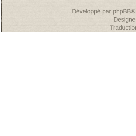
Développé par
phpBB
®
Designe
Traducti