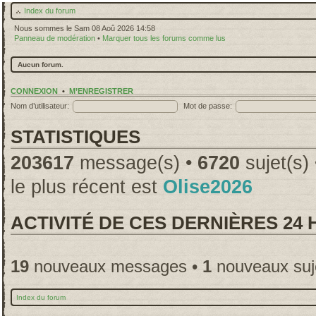
Index du forum
Nous sommes le Sam 08 Aoû 2026 14:58
Panneau de modération
•
Marquer tous les forums comme lus
Aucun forum.
CONNEXION
•
M’ENREGISTRER
Nom d’utilisateur:
Mot de passe:
STATISTIQUES
203617
message(s) •
6720
sujet(s)
le plus récent est
Olise2026
ACTIVITÉ DE CES DERNIÈRES 24
19
nouveaux messages •
1
nouveaux suj
Index du forum