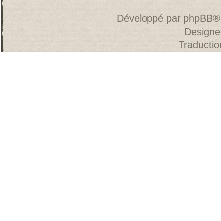
Développé par
phpBB
®
Designe
Traducti