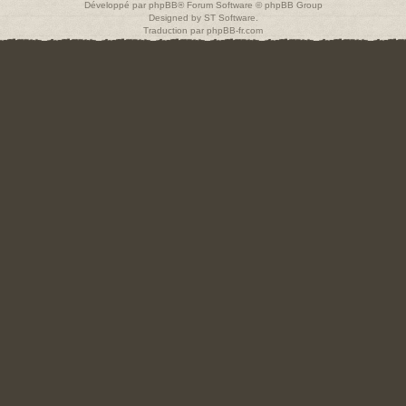
Développé par
phpBB
® Forum Software © phpBB Group
Designed by
ST Software
.
Traduction par
phpBB-fr.com