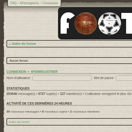
FAQ
•
M’enregistrer
•
Connexion
Index du forum
Aucun forum.
CONNEXION
•
M’ENREGISTRER
Nom d’utilisateur:
Mot de passe:
STATISTIQUES
203646
message(s) •
6727
sujet(s) •
127
membre(s) • L’utilisateur enregistré le plus ré
ACTIVITÉ DE CES DERNIÈRES 24 HEURES
30
nouveaux messages •
8
nouveaux sujets •
2
nouveaux membres
Index du forum