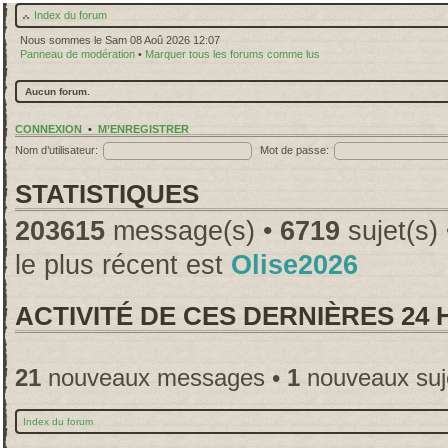
Index du forum
Nous sommes le Sam 08 Aoû 2026 12:07
Panneau de modération
•
Marquer tous les forums comme lus
Aucun forum.
CONNEXION
•
M’ENREGISTRER
Nom d’utilisateur:
Mot de passe:
STATISTIQUES
203615
message(s) •
6719
sujet(s)
le plus récent est
Olise2026
ACTIVITÉ DE CES DERNIÈRES 24
21
nouveaux messages •
1
nouveaux suj
Index du forum