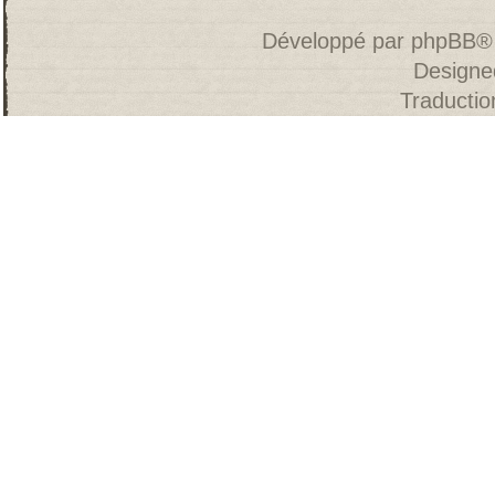
Développé par
phpBB
®
Designe
Traducti