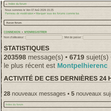
Index du forum
Nous sommes le Ven 07 Aoû 2026 15:25
Panneau de modération
•
Marquer tous les forums comme lus
Aucun forum.
CONNEXION
•
M’ENREGISTRER
Nom d’utilisateur:
Mot de passe:
STATISTIQUES
203598
message(s) •
6719
sujet(s)
le plus récent est
Montpelhierenc
ACTIVITÉ DE CES DERNIÈRES 24
28
nouveaux messages •
5
nouveaux suj
Index du forum