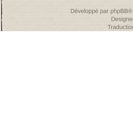
Développé par
phpBB
®
Designe
Traducti