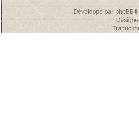
Développé par
phpBB
®
Designe
Traducti