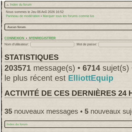
Index du forum
Nous sommes le Jeu 06 Aoû 2026 16:52
Panneau de modération
•
Marquer tous les forums comme lus
Aucun forum.
CONNEXION
•
M’ENREGISTRER
Nom d’utilisateur:
Mot de passe:
STATISTIQUES
203571
message(s) •
6714
sujet(s)
le plus récent est
ElliottEquip
ACTIVITÉ DE CES DERNIÈRES 24
35
nouveaux messages •
5
nouveaux suj
Index du forum