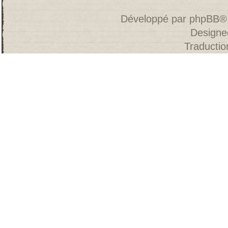
Développé par
phpBB
®
Designe
Traducti