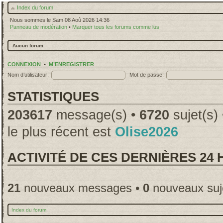
Index du forum
Nous sommes le Sam 08 Aoû 2026 14:36
Panneau de modération
•
Marquer tous les forums comme lus
Aucun forum.
CONNEXION
•
M’ENREGISTRER
Nom d’utilisateur:
Mot de passe:
STATISTIQUES
203617
message(s) •
6720
sujet(s)
le plus récent est
Olise2026
ACTIVITÉ DE CES DERNIÈRES 24
21
nouveaux messages •
0
nouveaux suj
Index du forum