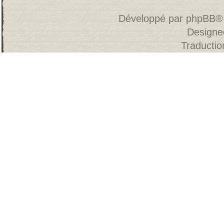
Développé par
phpBB
®
Designe
Traducti