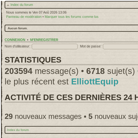
Index du forum
Nous sommes le Ven 07 Aoû 2026 13:06
Panneau de modération
•
Marquer tous les forums comme lus
Aucun forum.
CONNEXION
•
M’ENREGISTRER
Nom d’utilisateur:
Mot de passe:
STATISTIQUES
203594
message(s) •
6718
sujet(s)
le plus récent est
ElliottEquip
ACTIVITÉ DE CES DERNIÈRES 24
29
nouveaux messages •
5
nouveaux suj
Index du forum