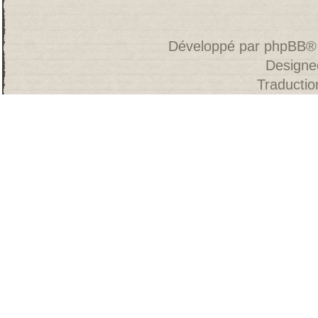
Développé par
phpBB
®
Designe
Traducti