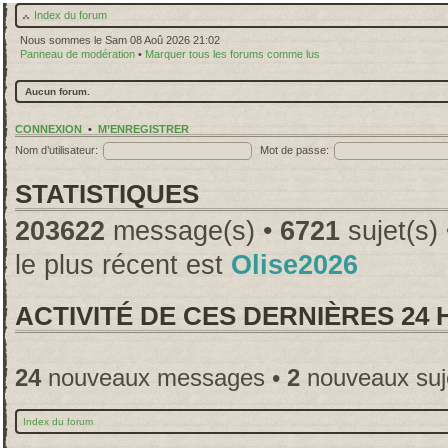
Index du forum
Nous sommes le Sam 08 Aoû 2026 21:02
Panneau de modération
•
Marquer tous les forums comme lus
Aucun forum.
CONNEXION
•
M’ENREGISTRER
Nom d’utilisateur:
Mot de passe:
STATISTIQUES
203622
message(s) •
6721
sujet(s)
le plus récent est
Olise2026
ACTIVITÉ DE CES DERNIÈRES 24
24
nouveaux messages •
2
nouveaux suj
Index du forum