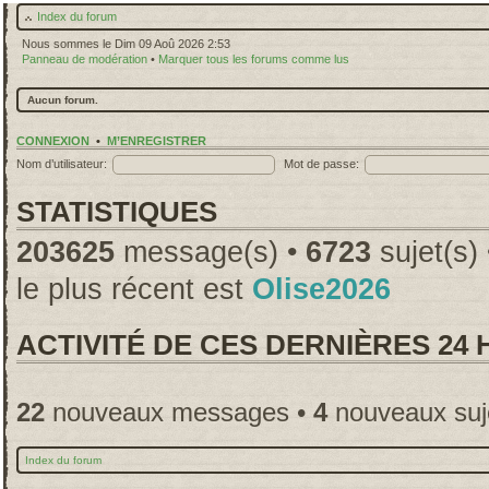
Index du forum
Nous sommes le Dim 09 Aoû 2026 2:53
Panneau de modération
•
Marquer tous les forums comme lus
Aucun forum.
CONNEXION
•
M’ENREGISTRER
Nom d’utilisateur:
Mot de passe:
STATISTIQUES
203625
message(s) •
6723
sujet(s)
le plus récent est
Olise2026
ACTIVITÉ DE CES DERNIÈRES 24
22
nouveaux messages •
4
nouveaux suj
Index du forum