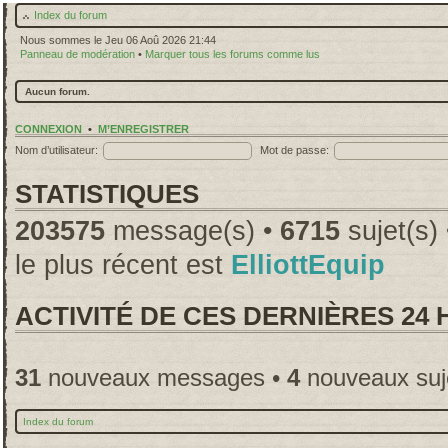
Index du forum
Nous sommes le Jeu 06 Aoû 2026 21:44
Panneau de modération
•
Marquer tous les forums comme lus
Aucun forum.
CONNEXION
•
M’ENREGISTRER
Nom d’utilisateur:
Mot de passe:
STATISTIQUES
203575
message(s) •
6715
sujet(s)
le plus récent est
ElliottEquip
ACTIVITÉ DE CES DERNIÈRES 24
31
nouveaux messages •
4
nouveaux suj
Index du forum