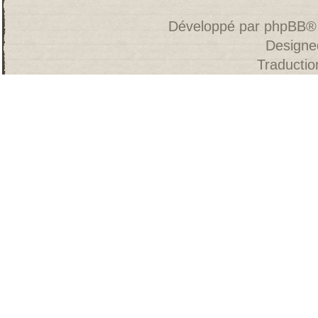
Développé par
phpBB
®
Designe
Traducti